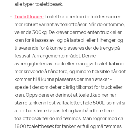
alle typer toalettbesøk.
Toalettkabin:
Toalettkabiner kan betraktes som en
mer robust variant av toalettbåser. Når de er tomme,
veier de 300kg. De krever dermed enten truck eller
kran for å lasses av- og på lastebil eller tilhenger, og
tilsvarende for å kunne plasseres der de trengs på
festival-/arrangementområdet. Denne
avhengigheten av truck eller kran gjør toalettkabiner
mer krevende å håndtere, og mindre fleksible når det
kommer til å kunne plasseres der man ønsker -
spesielt dersom det er dårlig tilkomst for truck eller
kran. Oppsidene er derimot at toalettkabiner har
større tank enn festivaltoaletter, hele 500L, som vil si
at de har større kapasitet og kan håndtere flere
toalettbesøk før de må tømmes. Man regner med ca.
1600 toalettbesøk før tanken er full og må tømmes.