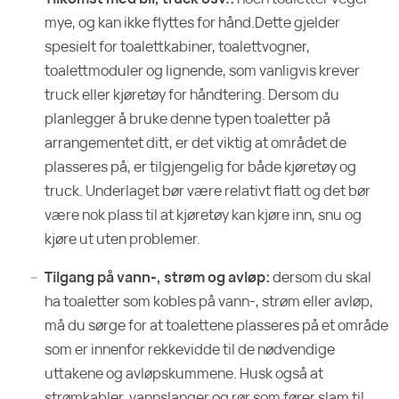
mye, og kan ikke flyttes for hånd.Dette gjelder
spesielt for toalettkabiner, toalettvogner,
toalettmoduler og lignende, som vanligvis krever
truck eller kjøretøy for håndtering. Dersom du
planlegger å bruke denne typen toaletter på
arrangementet ditt, er det viktig at området de
plasseres på, er tilgjengelig for både kjøretøy og
truck. Underlaget bør være relativt flatt og det bør
være nok plass til at kjøretøy kan kjøre inn, snu og
kjøre ut uten problemer.
Tilgang på vann-, strøm og avløp:
dersom du skal
ha toaletter som kobles på vann-, strøm eller avløp,
må du sørge for at toalettene plasseres på et område
som er innenfor rekkevidde til de nødvendige
uttakene og avløpskummene. Husk også at
strømkabler, vannslanger og rør som fører slam til