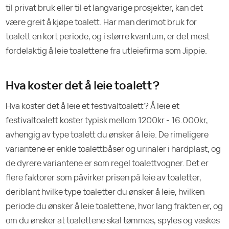
til privat bruk eller til et langvarige prosjekter, kan det
være greit å kjøpe toalett. Har man derimot bruk for
toalett en kort periode, og i større kvantum, er det mest
fordelaktig å leie toalettene fra utleiefirma som Jippie.
Hva koster det å leie toalett?
Hva koster det å leie et festivaltoalett? Å leie et
festivaltoalett koster typisk mellom 1200kr - 16.000kr,
avhengig av type toalett du ønsker å leie. De rimeligere
variantene er enkle toalettbåser og urinaler i hardplast, og
de dyrere variantene er som regel toalettvogner. Det er
flere faktorer som påvirker prisen på leie av toaletter,
deriblant hvilke type toaletter du ønsker å leie, hvilken
periode du ønsker å leie toalettene, hvor lang frakten er, og
om du ønsker at toalettene skal tømmes, spyles og vaskes