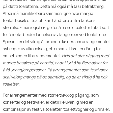
på det ti toalettene. Dette må også må tas i betraktning.
Altså må man ikke bare sammenligne hvor mange
toalettbesøk et toalett kan håndtere utifra tankens
størrelse - man også sørge for å ha nok toaletter totalt sett
for å motarbeide dannelsen av lange køer ved toalettene.
Spesielt er det viktig å forhindre kø dersom arrangementet
avhenger av alkoholsalg, ettersom at køer er dårlig for
omsetningen til arrangementet.
Hvis det stor pågang med
mange besøkere på kort tid, er det lurt å ha flere båser for
å få unnagjort personer. På arrangementer som festivaler
skal veldig mange på do samtidig, og da er viktig å ha nok
toaletter.
For arrangementer med større trøkk og pågang, som
konserter og festivaler, er det ikke uvanlig med en
kombinasjon av festivaltoaletter, toalettvogner og urinaler.