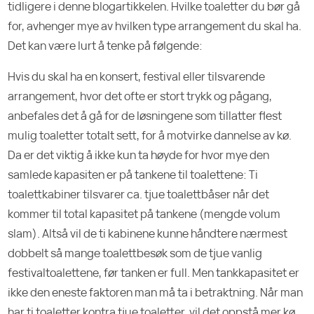
tidligere i denne blogartikkelen. Hvilke toaletter du bør gå
for, avhenger mye av hvilken type arrangement du skal ha.
Det kan være lurt å tenke på følgende:
Hvis du skal ha en konsert, festival eller tilsvarende
arrangement, hvor det ofte er stort trykk og pågang,
anbefales det å gå for de løsningene som tillatter flest
mulig toaletter totalt sett, for å motvirke dannelse av kø.
Da er det viktig å ikke kun ta høyde for hvor mye den
samlede kapasiten er på tankene til toalettene: Ti
toalettkabiner tilsvarer ca. tjue toalettbåser når det
kommer til total kapasitet på tankene (mengde volum
slam). Altså vil de ti kabinene kunne håndtere nærmest
dobbelt så mange toalettbesøk som de tjue vanlig
festivaltoalettene, før tanken er full. Men tankkapasitet er
ikke den eneste faktoren man må ta i betraktning. Når man
har ti toaletter kontra tjue toaletter, vil det oppstå mer kø