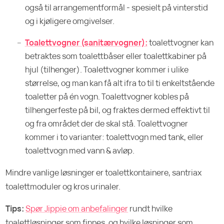
også til arrangementformål - spesielt på vinterstid
og i kjøligere omgivelser.
Toalettvogner (sanitærvogner):
toalettvogner kan
betraktes som toalettbåser eller toalettkabiner på
hjul (tilhenger). Toalettvogner kommer i ulike
størrelse, og man kan få alt ifra to til ti enkeltstående
toaletter på én vogn. Toalettvogner kobles på
tilhengerfeste på bil, og fraktes dermed effektivt til
og fra området der de skal stå. Toalettvogner
kommer i to varianter: toalettvogn med tank, eller
toalettvogn med vann & avløp.
Mindre vanlige løsninger er toalettkontainere, santriax
toalettmoduler og kros urinaler.
Tips:
Spør Jippie om anbefalinger
rundt hvilke
toalettløsninger som finnes, og hvilke løsninger som