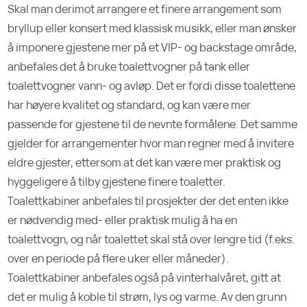
Skal man derimot arrangere et finere arrangement som
bryllup eller konsert med klassisk musikk, eller man ønsker
å imponere gjestene mer på et VIP- og backstage område,
anbefales det å bruke toalettvogner på tank eller
toalettvogner vann- og avløp. Det er fordi disse toalettene
har høyere kvalitet og standard, og kan være mer
passende for gjestene til de nevnte formålene. Det samme
gjelder for arrangementer hvor man regner med å invitere
eldre gjester, ettersom at det kan være mer praktisk og
hyggeligere å tilby gjestene finere toaletter.
Toalettkabiner anbefales til prosjekter der det enten ikke
er nødvendig med- eller praktisk mulig å ha en
toalettvogn, og når toalettet skal stå over lengre tid (f.eks.
over en periode på flere uker eller måneder).
Toalettkabiner anbefales også på vinterhalvåret, gitt at
det er mulig å koble til strøm, lys og varme. Av den grunn