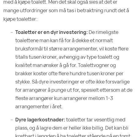
med å kjøpe toalett. Men det skal også sies at det er
mange utfordringer som må tas i betraktning rundt det å
kjøpe toaletter:
Toaletter er en dyr investering:
De rimeligste
toalettene man kan få for å dekke et normalt
bruksformål til større arrangementer, vil koste flere
titalls tusen kroner, avhengig av type toalett og
kvalitet man ønsker å gå for. Toalettvogner og
brakker koster ofte flere hundre tusen kroner per
stykke. Så dyre investeringer er ofte ikke forsvarlige
for arrangører å punge ut for, spesielt ettersom at de
fleste arrangører kun arrangerer mellom 1-3
arrangementer i året.
Dyre lagerkostnader:
toaletter tar vesentlig med
plass, og å lagre dem er heller ikke billig. Det kan bli
kostbart i lengden å ha toaletter stående på en tomt