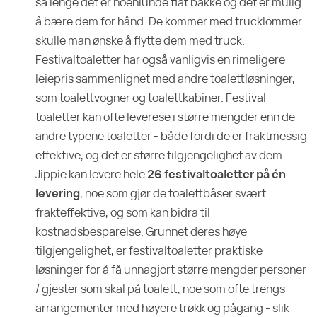
så lenge det er noenlunde flat bakke og det er mulig
å bære dem for hånd. De kommer med trucklommer
skulle man ønske å flytte dem med truck.
Festivaltoaletter har også vanligvis en rimeligere
leiepris sammenlignet med andre toalettløsninger,
som toalettvogner og toalettkabiner. Festival
toaletter kan ofte leverese i større mengder enn de
andre typene toaletter - både fordi de er fraktmessig
effektive, og det er større tilgjengelighet av dem.
Jippie kan levere hele
26 festivaltoaletter på én
levering
, noe som gjør de toalettbåser svært
frakteffektive, og som kan bidra til
kostnadsbesparelse. Grunnet deres høye
tilgjengelighet, er festivaltoaletter praktiske
løsninger for å få unnagjort større mengder personer
/ gjester som skal på toalett, noe som ofte trengs
arrangementer med høyere trøkk og pågang - slik