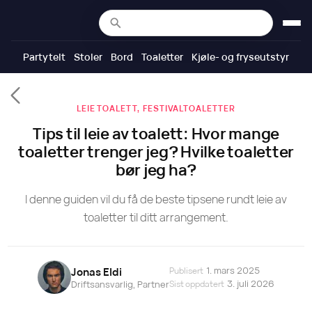
Partytelt
Stoler
Bord
Toaletter
Kjøle- og fryseutstyr
LEIE TOALETT, FESTIVALTOALETTER
Tips til leie av toalett: Hvor mange
toaletter trenger jeg? Hvilke toaletter
bør jeg ha?
I denne guiden vil du få de beste tipsene rundt leie av
toaletter til ditt arrangement.
1. mars 2025
Jonas Eldi
Publisert
3. juli 2026
Sist oppdatert
Driftsansvarlig, Partner