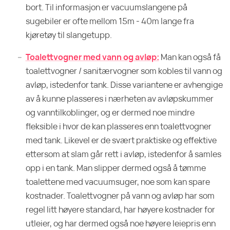
bort. Til informasjon er vacuumslangene på
sugebiler er ofte mellom 15m - 40m lange fra
kjøretøy til slangetupp.
Toalettvogner med vann og avløp:
Man kan også få
toalettvogner / sanitærvogner som kobles til vann og
avløp, istedenfor tank. Disse variantene er avhengige
av å kunne plasseres i nærheten av avløpskummer
og vanntilkoblinger, og er dermed noe mindre
fleksible i hvor de kan plasseres enn toalettvogner
med tank. Likevel er de svært praktiske og effektive
ettersom at slam går rett i avløp, istedenfor å samles
opp i en tank. Man slipper dermed også å tømme
toalettene med vacuumsuger, noe som kan spare
kostnader. Toalettvogner på vann og avløp har som
regel litt høyere standard, har høyere kostnader for
utleier, og har dermed også noe høyere leiepris enn