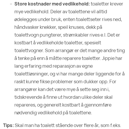
Store kostnader med vedlikehold:
toaletter krever
mye vedlikehold. Deler av toalettene vil alltid
ødelegges under bruk, enten toalettseter rives ned,
håndvasker knekker, speil knuses, dekk på
toalettvogn pungterer, strømkabler rives e.l. Det er
kostbart å vedlikeholde toaletter, spesielt
toalettvogner. Som arrangør er det mange andre ting
å tenke på enn å måtte reparere toaletter. Jippie har
lang erfaring med reparasjon av egne
toalettløsninger, og vi har mange deler liggende for å
raskt kunne fikse problemer som dukker opp. For
arrangører kan det være mye å sette seg inn i,
tidskrevende å finne ut hvordan ulike deler skal
repareres, og generelt kostbart å gjennomføre
nødvendig vedlikehold på toalettene.
Tips:
Skal man ha toalett stående over flere år, som f.eks.