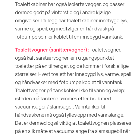
Toalettkabiner har også isolerte vegger, og passer
dermed godt på vinterstid og i andre kjølige
omgivelser. I tillegg har toalettkabiner innebygd lys,
varme og speil, og medfølger en håndvask på
fotpumpe som er koblet til en innebygd vanntank.
Toalettvogner (sanitærvogner):
Toalettvogner,
også kalt sanitærvogner, er i utgangspunktet
toaletter på en tilhenger, og de kommer i forskjellige
størrelser. Hvert toalett har innebygd lys, varme, speil
og håndvasker med fotpumpe koblet til vanntank.
Toalettvogner på tank kobles ikke til vann og avløp;
isteden må tankene tømmes etter bruk med
vacuumsuger / slamsuger. Vanntanker til
håndvaskene må også fylles opp med vannslange.
Det er dermed også viktig at toalettvognen plasseres
på en slik måte at vacuumslange fra slamsugebil når