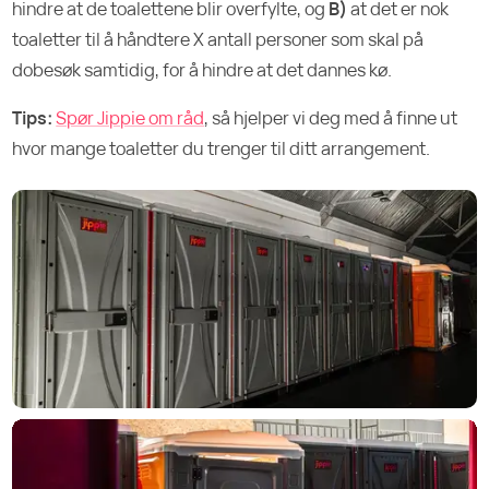
hindre at de toalettene blir overfylte, og
B)
at det er nok
toaletter til å håndtere X antall personer som skal på
dobesøk samtidig, for å hindre at det dannes kø.
Tips:
Spør Jippie om råd
, så hjelper vi deg med å finne ut
hvor mange toaletter du trenger til ditt arrangement.