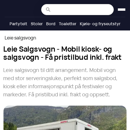
Partytelt
Stoler
Bord
Toaletter
Kjøle- og fryseutstyr
Leie salgsvogn
Leie Salgsvogn - Mobil kiosk- og
salgsvogn - Få pristilbud inkl. frakt
Leie salgsvogn til ditt arrangement. Mobil vogn
med stor serveringsluke, perfekt som salgsbod,
kiosk eller informasjonspunkt på festivaler og
markeder. Få pristilbud inkl. frakt og oppsett.