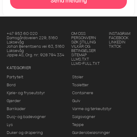
Send melding
+47 953 60 020
OM OSS
INSTAGRAM
Damsgårdsveien 229
,
5160
PERSONVERN
FACEBOOK
Laksevåg
SØK STILLING
LINKEDIN
Johan Berentsens vei 63
,
5160
VILKÅR OG
TIKTOK
Laksevåg
BETINGELSER
Jippie AS
, Org. nr:
928 794 334
SITEMAP
LLMS.TXT
LLMS-FULL.TXT
KATEGORIER
Partytelt
Stoler
Bord
Toaletter
Kjøle- og fryseutstyr
Containere
Gjerder
Gulv
Barrikader
Varme og tørkeutstyr
Dusj- og badevogner
Salgsvogner
Lys
Teppe
Duker og drapering
Garderobeløsninger