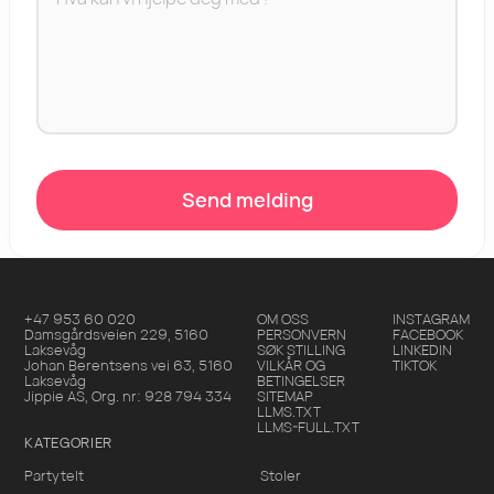
Send melding
+47 953 60 020
OM OSS
INSTAGRAM
Damsgårdsveien 229
,
5160
PERSONVERN
FACEBOOK
Laksevåg
SØK STILLING
LINKEDIN
Johan Berentsens vei 63
,
5160
VILKÅR OG
TIKTOK
Laksevåg
BETINGELSER
Jippie AS
, Org. nr:
928 794 334
SITEMAP
LLMS.TXT
LLMS-FULL.TXT
KATEGORIER
Partytelt
Stoler