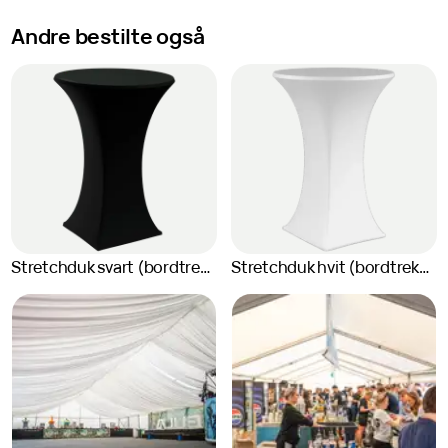
Andre bestilte også
Stretchduk svart (bordtrekk til ståbord)
Stretchduk hvit (bordtrekk til ståbord)