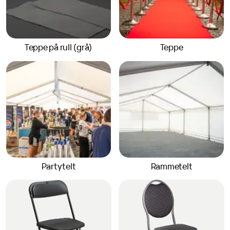
Teppe på rull (grå)
Teppe
Partytelt
Rammetelt