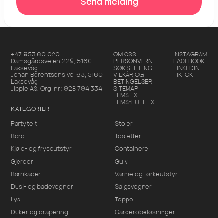
Send melding
+47 953 60 020
OM OSS
INSTAGRAM
Damsgårdsveien 229
,
5160
PERSONVERN
FACEBOOK
Laksevåg
SØK STILLING
LINKEDIN
Johan Berentsens vei 63
,
5160
VILKÅR OG
TIKTOK
Laksevåg
BETINGELSER
Jippie AS
, Org. nr:
928 794 334
SITEMAP
LLMS.TXT
LLMS-FULL.TXT
KATEGORIER
Partytelt
Stoler
Bord
Toaletter
Kjøle- og fryseutstyr
Containere
Gjerder
Gulv
Barrikader
Varme og tørkeutstyr
Dusj- og badevogner
Salgsvogner
Lys
Teppe
Duker og drapering
Garderobeløsninger