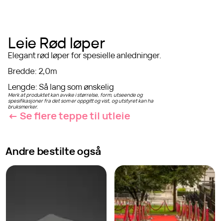
Leie Rød løper
Elegant rød løper for spesielle anledninger.
Bredde
:
2,0m
Lengde
:
Så lang som ønskelig
Merk at produktet kan avvike i størrelse, form, utseende og
spesifikasjoner fra det som er oppgitt og vist, og utstyret kan ha
bruksmerker.
← Se flere
teppe
til utleie
Andre bestilte også