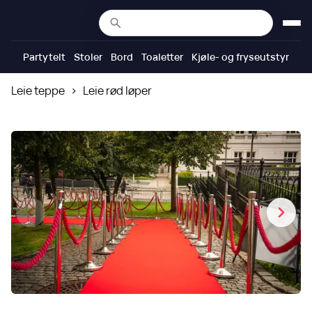
Partytelt
Stoler
Bord
Toaletter
Kjøle- og fryseutstyr
Leie teppe
>
Leie rød løper