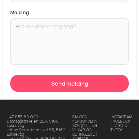
Melding
Send melding
+47 953 60 020
OM OSS
INSTAGRAM
Damsgårdsveien 229
,
5160
PERSONVERN
FACEBOOK
Laksevåg
SØK STILLING
LINKEDIN
Johan Berentsens vei 63
,
5160
VILKÅR OG
TIKTOK
Laksevåg
BETINGELSER
Jippie AS
, Org. nr:
928 794 334
SITEMAP