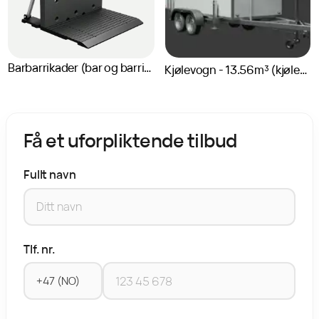
Barbarrikader (bar og barrikade)
Kjølevogn - 13.56m³ (kjølehenger, frysehenger)
Få et uforpliktende tilbud
Fullt navn
Tlf. nr.