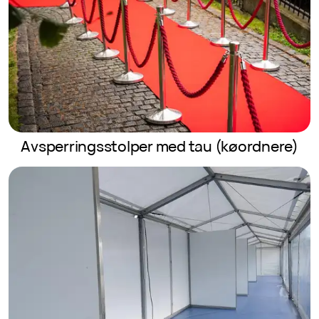
Avsperringsstolper med tau (køordnere)