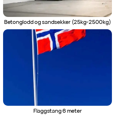
Betonglodd og sandsekker (25kg-2500kg)
Flaggstang 6 meter