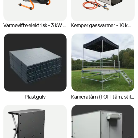
Varmevifte elektrisk - 3 kW (elektrisk byggtørker, vifteovn)
Kemper gassvarmer - 10 kW (gass varmekanon)
Plastgulv
Kameratårn (FOH-tårn, stillas)