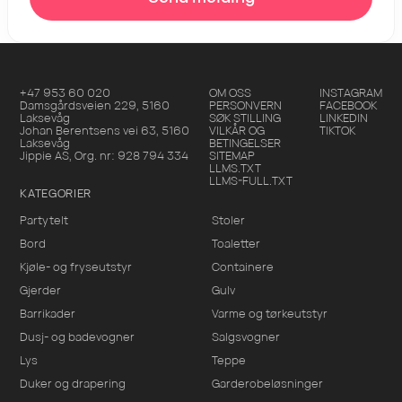
+47 953 60 020
OM OSS
INSTAGRAM
Damsgårdsveien 229
,
5160
PERSONVERN
FACEBOOK
Laksevåg
SØK STILLING
LINKEDIN
Johan Berentsens vei 63
,
5160
VILKÅR OG
TIKTOK
Laksevåg
BETINGELSER
Jippie AS
, Org. nr:
928 794 334
SITEMAP
LLMS.TXT
LLMS-FULL.TXT
KATEGORIER
Partytelt
Stoler
Bord
Toaletter
Kjøle- og fryseutstyr
Containere
Gjerder
Gulv
Barrikader
Varme og tørkeutstyr
Dusj- og badevogner
Salgsvogner
Lys
Teppe
Duker og drapering
Garderobeløsninger